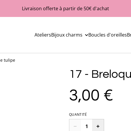
Livraison offerte à partir de 50€ d'achat
Ateliers
Bijoux charms
Boucles d'oreilles
B
e tulipe
17 - Breloq
3,00 €
QUANTITÉ