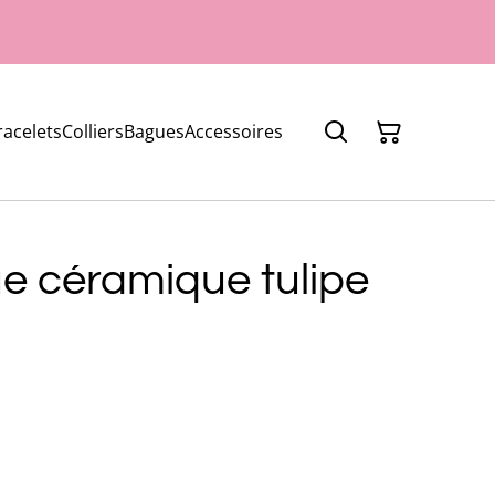
racelets
Colliers
Bagues
Accessoires
ue céramique tulipe