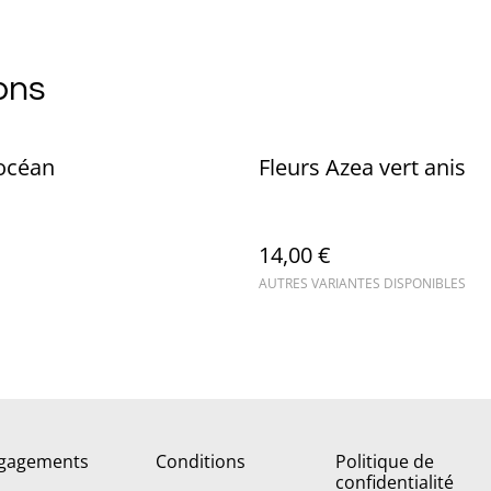
ons
 océan
Fleurs Azea vert anis
14,00 €
AUTRES VARIANTES DISPONIBLES
gagements
Conditions
Politique de
confidentialité