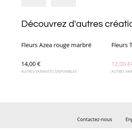
Découvrez d'autres créati
%
Fleurs Azea rouge marbré
Fleurs 
14,00 €
12,00 €
AUTRES VARIANTES DISPONIBLES
AUTRES VAR
Contactez-nous
En