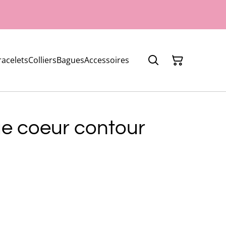
racelets
Colliers
Bagues
Accessoires
ue coeur contour