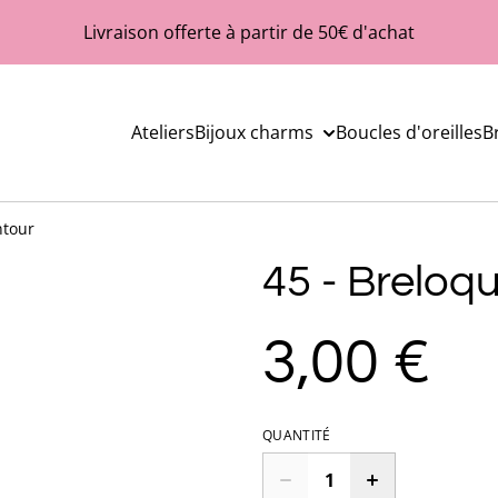
Livraison offerte à partir de 50€ d'achat
Ateliers
Bijoux charms
Boucles d'oreilles
B
ntour
45 - Breloq
3,00 €
QUANTITÉ