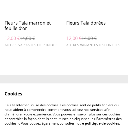
%
%
Fleurs Tala marron et
Fleurs Tala dorées
feuille d’or
12,00 €
14,00 €
12,00 €
14,00 €
AUTRES VARIANTES DISPONIBLES
AUTRES VARIANTES DISPONIBLES
Contactez-nous
Engagements
Cookies
Conditions
Politique de
confidentialité
Ce site Internet utilise des cookies. Les cookies sont de petits fichiers qui
Politique de cookies
nous aident à comprendre comment vous utilisez nos services afin
d'améliorer votre expérience. Vous pouvez en savoir plus sur ces cookies
et contrôler la façon dont ils sont utilisés en cliquant sur « Paramètres des
cookies ». Vous pouvez également consulter notre
politique de cookies
.