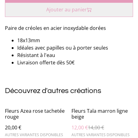
Ajouter au panier
Paire de créoles en acier inoxydable dorées
18x13mm
Idéales avec papilles ou à porter seules
Résistant à l'eau
Livraison offerte dès 50€
Découvrez d'autres créations
%
Fleurs Azea rose tachetée
Fleurs Tala marron ligne
rouge
beige
20,00 €
12,00 €
14,00 €
AUTRES VARIANTES DISPONIBLES
AUTRES VARIANTES DISPONIBLES