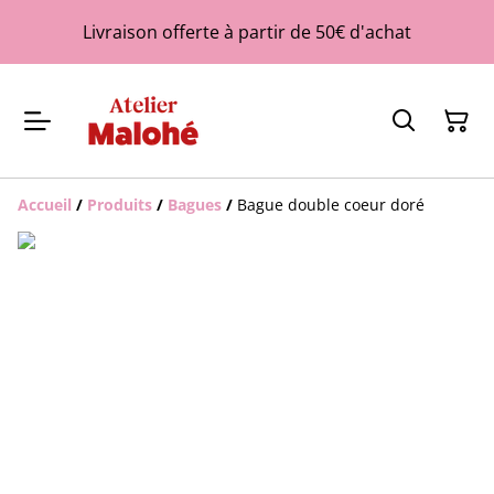
Livraison offerte à partir de 50€ d'achat
Accueil
/
Produits
/
Bagues
/
Bague double coeur doré