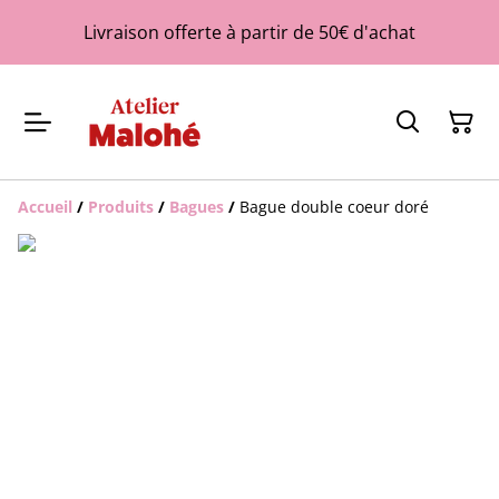
Livraison offerte à partir de 50€ d'achat
Accueil
/
Produits
/
Bagues
/
Bague double coeur doré