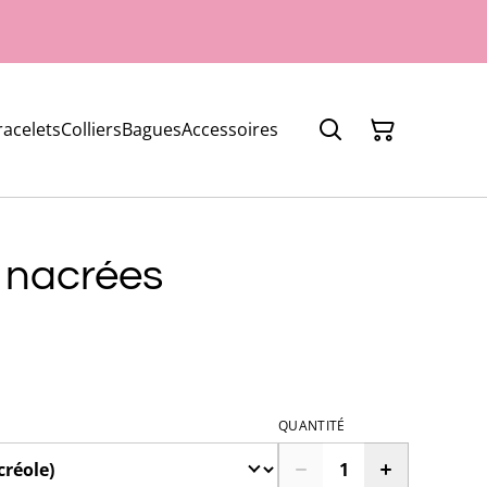
racelets
Colliers
Bagues
Accessoires
 nacrées
QUANTITÉ