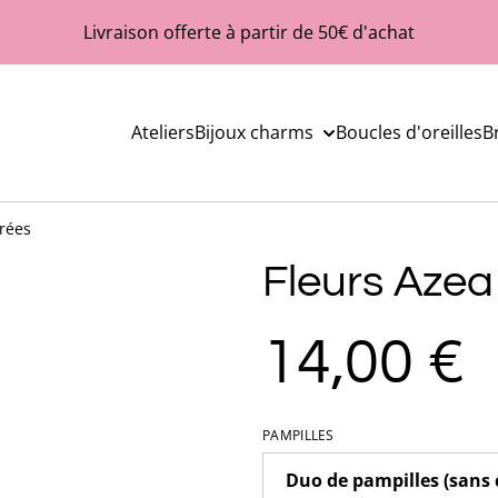
Livraison offerte à partir de 50€ d'achat
Ateliers
Bijoux charms
Boucles d'oreilles
B
rées
Fleurs Azea
14,00 €
PAMPILLES